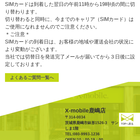
SIMカードは到着した翌日の午前11時から19時頃の間に切
り替わります。
切り替わると同時に、今までのキャリア（SIMカード）は
ご使用になれませんのでご注意ください。
＊ご注意＊
SIMカードの到着日は、お客様の地域や運送会社の状況に
より変動がございます。
当社では切替日を発送完了メールが届いてから３日後に設
定しております。
よくあるご質問一覧へ
X-mobile鹿嶋店
〒314-0034
茨城県鹿嶋市鉢形1526-3 サンポートか
TOPへ戻る
しま1階
TEL:080-9993-1236
OPEN:10：00-19：00