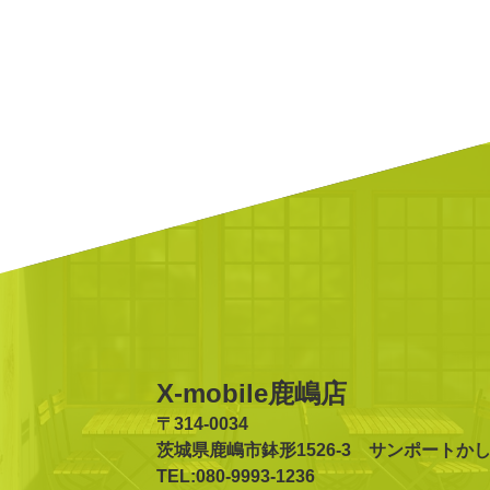
が、スマホ本体は買
ですが、2年で10万
30代 / 女性
X-mobile鹿嶋店
〒314-0034
茨城県鹿嶋市鉢形1526-3 サンポートか
TEL:080-9993-1236