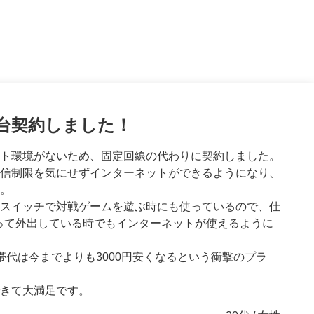
しても安くなりました
いです
台契約しました！
ンを契約しても毎月通信制限がかかってしまい、月末は
父親との連絡手段にと思い契約しました。
ト環境がないため、固定回線の代わりに契約しました。
クスでした。
しているため、自宅に電話をしても連絡が取れないこと
信制限を気にせずインターネットができるようになり、
金でもっと通信を使えたらいいなあと相談してみたとこ
てきた電話に出ることはできても、着信履歴を確認した
。
のに今よりも安くなっちゃいました！
ないので心配することが多くありました。
スイッチで対戦ゲームを遊ぶ時にも使っているので、仕
ていないので、これでも足りなくなったら限界突破
、見た目は固定電話そっくりの携帯電話ということで興
を持って外出している時でもインターネットが使えるように
うかなーと今から考え中です。
♪
談に来ますね！
タに接続して使ってもらい、畑に出かけるときは乾電池
帯代は今までよりも3000円安くなるという衝撃のプラ
うようにお願いしました。
30代 / 男性
に出てくれるため、体調を崩してしまったのか？なにか
きて大満足です。
？という心配がなくなり本当にありがたく思っていま