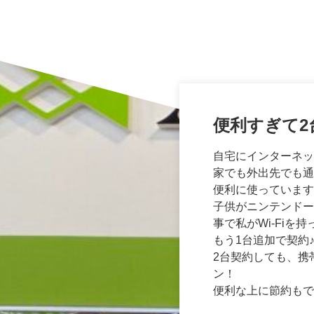
ギガを増や
本当にスゴ
便利すぎて2
ドコモの大容量プラ
離れて暮らす農家の
自宅にインターネッ
いつもストレスマッ
日中は畑で農作業を
家でも外出先でも通
今と同じくらいの料
がしばしば。かかっ
便利に使っています
ろ、容量を増やした
り折り返しの連絡が
子供がニンテンドー
自宅に光回線を引い
このスゴい電話なら
事で私がWi-Fi
WiFiを契約しよ
味を持ちました。
もう1台追加で契約
そのときにはまた相
自宅ではACアダプ
2台契約しても、携
で持ち運びしてもら
ン！
電話を掛けたらすぐ
便利な上に節約もで
あったのではないか